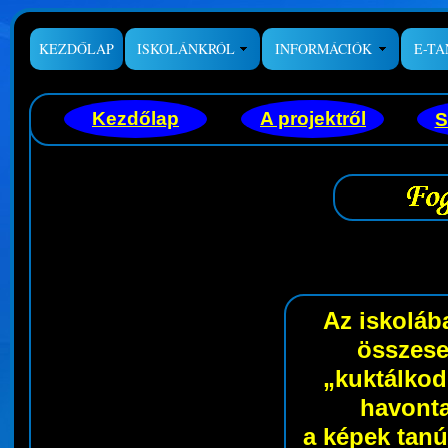
KEZDŐLAP
ISKOLÁNKRÓL
INFORMÁCIÓK
E-T
Kezdőlap
A projektről
S
Az iskoláb
összese
„kuktálkod
havonta
a képek tanú