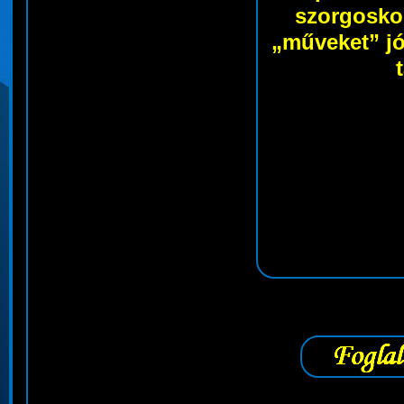
szorgoskod
„műveket” jó