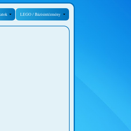
zatok
LEGO / Bázisintézmény