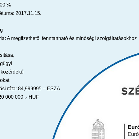
100 %
átuma: 2017.11.15.
ág
ia: A megfizethető, fenntartható és minőségi szolgáltatásokhoz
sítása,
égügyi
a közérdekű
sokat
zási ráta: 84,999995 – ESZA
 20 000 000 .- HUF