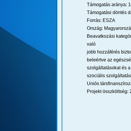
Támogatás aránya: 
Támogatási döntés d
Forrás: ESZA
Ország: Magyarorsz
Beavatkozási kategór
való
jobb hozzáférés bizto
beleértve az egészs
szolgáltatásokat és 
szociális szolgáltatá
Uniós társfinanszíro
Projekt összköltség: