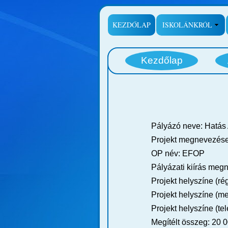
KEZDŐLAP
ISKOLÁNKRÓL
Kezdőlap
Pályázó neve: Hatás 
Projekt megnevezése
OP név: EFOP
Pályázati kiírás me
Projekt helyszíne (ré
Projekt helyszíne (m
Projekt helyszíne (t
Megítélt összeg: 20 