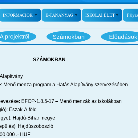
INFORMÁCIÓK
E-TANANYAG
ISKOLAI ÉLET
Pályá
A projektről
Számokban
Előadások
SZÁMOKBAN
Alapítvány
: Menő menza program a Hatás Alapítvány szervezésében
gnevezése: EFOP-1.8.5-17 – Menő menzák az iskolákban
gió): Észak-Alföld
egye): Hajdú-Bihar megye
elepülés): Hajdúszoboszló
000 000 .- HUF