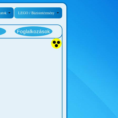
zatok
LEGO / Bázisintézmény
Foglalkozások