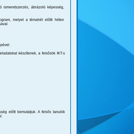
ó ismeretszerzés, ábrázoló képesség,
ogram, melyet a témahét előtti héten
sával.
pével.
eladatokat készítenek, a felsősök IKT-s
ég előtt bemutatjuk. A felsős tanulók
l.