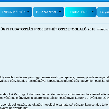
INFORMÁCIÓK
E-TANANYAG
Pályá
ISKOLAI ÉLET
ÜGYI TUDATOSSÁG PROJEKTHÉT ÖSSZEFOGLALÓ 2018. március
 folyamatból a diákok pénzügyi ismereteinek gyarapítása, pénzügyi tudatosságának 
álja, a pénz tudatos használatával kapcsolatos információk nagyon fontosak tanu
latáról. A Pénzügyi tudatosság témahéten az iskola minden tanulója ismerkedik 
atos vásárlás előnyeivel, a takarékoskodás fontosságával, korunk és jövőnk pénzügy
repének beillesztése az oktatási-nevelési folyamatba. A pénzzel kapcsolatos törté
novatív pénzforgalmát.