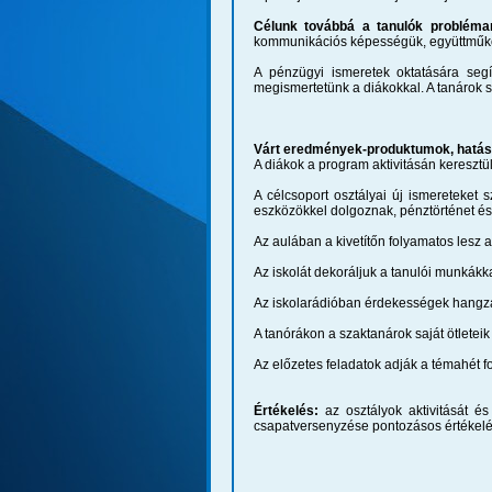
Célunk továbbá a tanulók probléma
kommunikációs képességük, együttműködé
A pénzügyi ismeretek oktatására seg
megismertetünk a diákokkal. A tanárok 
Várt eredmények-produktumok, hatás
A diákok a program aktivitásán kereszt
A célcsoport osztályai új ismereteket 
eszközökkel dolgoznak, pénztörténet és
Az aulában a kivetítőn folyamatos lesz 
Az iskolát dekoráljuk a tanulói munkákk
Az iskolarádióban érdekességek hangza
A tanórákon a szaktanárok saját ötleteik
Az előzetes feladatok adják a témahét fo
Értékelés:
az osztályok aktivitását é
csapatversenyzése pontozásos értékelé