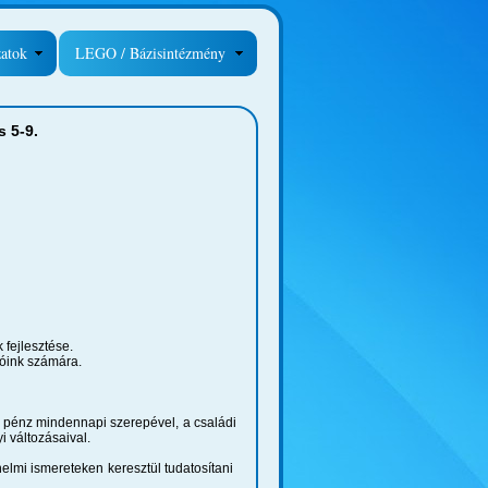
zatok
LEGO / Bázisintézmény
 5-9.
fejlesztése.
lóink számára.
a pénz mindennapi szerepével, a családi
i változásaival.
nelmi ismereteken keresztül tudatosítani