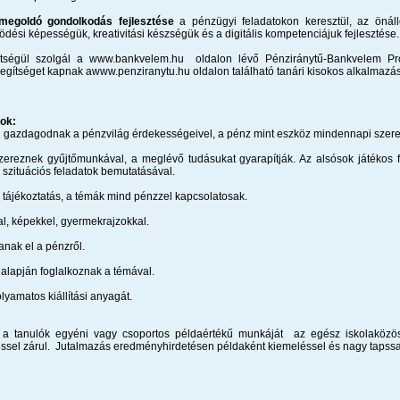
megoldó gondolkodás fejlesztése
a pénzügyi feladatokon keresztül, az önáll
si képességük, kreativitási készségük és a digitális kompetenciájuk fejlesztése.
ítségül szolgál a www.bankvelem.hu oldalon lévő Pénziránytű-Bankvelem Pr
segítséget kapnak awww.penziranytu.hu oldalon található tanári kisokos alkalmazá
ok:
ül gazdagodnak a pénzvilág érdekességeivel, a pénz mint eszköz mindennapi szere
szereznek gyűjtőmunkával, a meglévő tudásukat gyarapítják. Az alsósok játékos f
 szituációs feladatok bemutatásával.
a tájékoztatás, a témák mind pénzzel kapcsolatosak.
al, képekkel, gyermekrajzokkal.
nak el a pénzről.
 alapján foglalkoznak a témával.
lyamatos kiállítási anyagát.
s a tanulók egyéni vagy csoportos példaértékű munkáját az egész iskolaközöss
ssel zárul. Jutalmazás eredményhirdetésen példaként kiemeléssel és nagy tapssa