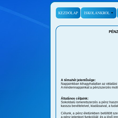
KEZDŐLAP
ISKOLÁNKRÓL
PÉNZ
A témahét jelentősége:
Napjainkban kihagyhatatlan az oktatási
A mindennapjainkat a pénzszerzés motiv
Általános céljaink:
Sokoldalú ismeretszerzés a pénz haszná
kassza bevételeivel, kiadásaival, a tud
Célunk, a pénz életünkben betöltött sze
a pénz jelenkori funkcióját és a jövő in