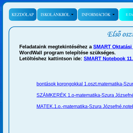
KEZDŐLAP
ISKOLÁNKRÓL
INFORMÁCIÓK
E-T
Feladataink megtekintéséhez a
SMART Oktatási
WordWall
program telepítése szükséges.
Letöltéshez kattintson ide:
SMART Notebook 11
bontások korongokkal 1.oszt.matematika-Szu
SZÁMKERÉK 1.o-matematika-Szura Józsefn
MATEK.1.o.-matematika-Szura Józsefné.not