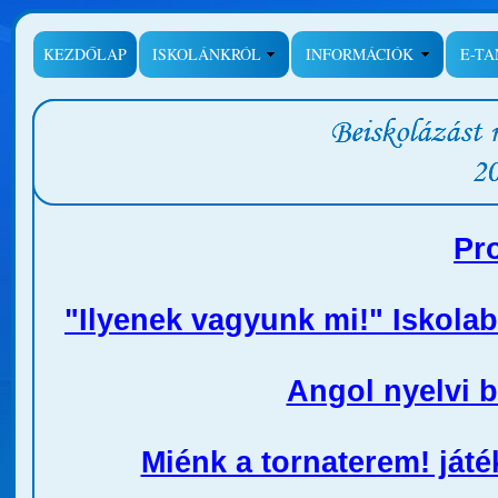
KEZDŐLAP
ISKOLÁNKRÓL
INFORMÁCIÓK
E-T
Pr
"Ilyenek vagyunk mi!" Iskola
Angol nyelvi 
Miénk a tornaterem! játé