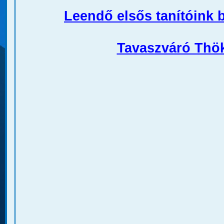
Leendő elsős tanítóink 
Tavaszváró Thök